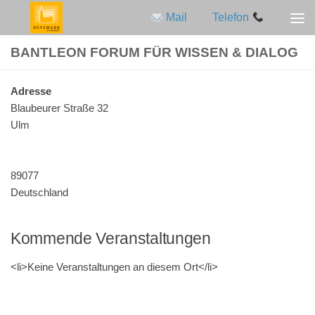
Mail
Telefon
Zum Inhalt springen
BANTLEON FORUM FÜR WISSEN & DIALOG
Adres­se
Blau­beu­rer Stra­ße 32
Ulm
89077
Deutschland
Kommende Veranstaltungen
<li>Keine Ver­an­stal­tun­gen an die­sem Ort</li>