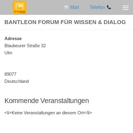
Mail
Telefon
Zum Inhalt springen
BANTLEON FORUM FÜR WISSEN & DIALOG
Adres­se
Blau­beu­rer Stra­ße 32
Ulm
89077
Deutschland
Kommende Veranstaltungen
<li>Keine Ver­an­stal­tun­gen an die­sem Ort</li>