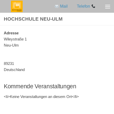
Mail
Telefon
Zum Inhalt springen
HOCHSCHULE NEU-ULM
Adres­se
Wiley­stra­ße 1
Neu-Ulm
89231
Deutschland
Kommende Veranstaltungen
<li>Keine Ver­an­stal­tun­gen an die­sem Ort</li>