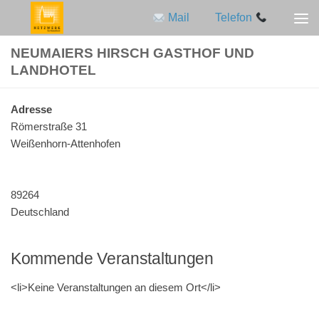
Mail
Telefon
Zum Inhalt springen
NEUMAIERS HIRSCH GASTHOF UND
LANDHOTEL
Adres­se
Römer­stra­ße 31
Weißenhorn-Attenhofen
89264
Deutschland
Kommende Veranstaltungen
<li>Keine Ver­an­stal­tun­gen an die­sem Ort</li>