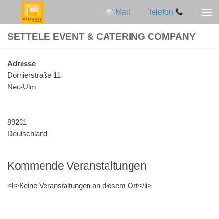
Mail
Telefon
Zum Inhalt springen
SETTELE EVENT & CATERING COMPANY
Adres­se
Dor­nier­stra­ße 11
Neu-Ulm
89231
Deutschland
Kommende Veranstaltungen
<li>Keine Ver­an­stal­tun­gen an die­sem Ort</li>