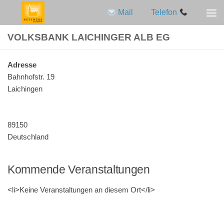
Mail
Telefon
Zum Inhalt springen
VOLKSBANK LAICHINGER ALB EG
Adres­se
Bahn­hofstr. 19
Laichingen
89150
Deutschland
Kommende Veranstaltungen
<li>Keine Ver­an­stal­tun­gen an die­sem Ort</li>