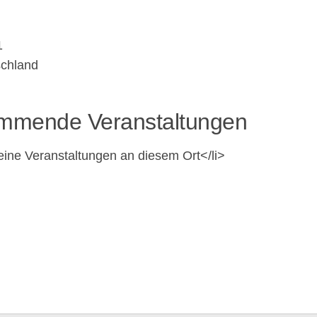
1
schland
mmende Veranstaltungen
ine Ver­an­stal­tun­gen an die­sem Ort</li>